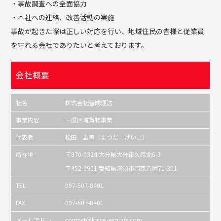
・事故調査への全面協力
・本社への連絡、改善活動の実施
事故が起きた際は正しい対応を行い、地域住民の皆様と従業員
を守れる会社でありたいと考えております。
会社概要
社名
株式会社皆成運送
事業内容
一般区域貨物事業
代表者
松田 圭司（まつだ けいじ）
所在地
〒870-0324 大分県大分市久原北6-3
〒452-0901 愛知県清須市阿原八幡71-301
TEL
097-507-8401
FAX
097-507-8401
メールアドレ
contact＠kaisei-express.com