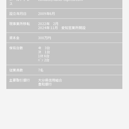
ス
設立年月日
2009年6月
現事業所移転
2022年 2月
2024年 11月 愛知営業所開設
資本金
300万円
保有台数
4t 3台
3t 1台
10t 6台
ﾊﾞﾝ 2台
従業員数
7名
主要取引銀行
大分県信用組合
豊和銀行